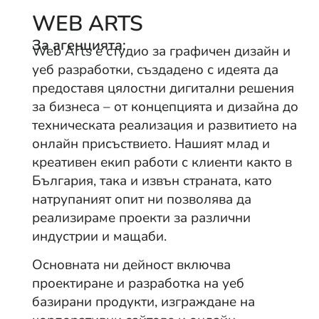
WEB ARTS
За агенцията:
Web Arts е студио за графичен дизайн и
уеб разработки, създадено с идеята да
предоставя цялостни дигитални решения
за бизнеса – от концепцията и дизайна до
техническата реализация и развитието на
онлайн присъствието. Нашият млад и
креативен екип работи с клиенти както в
България, така и извън страната, като
натрупаният опит ни позволява да
реализираме проекти за различни
индустрии и мащаби.
Основната ни дейност включва
проектиране и разработка на уеб
базирани продукти, изграждане на