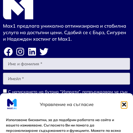
Max1 предлага уникално оптимизирана и стабилна
услуга на достъпни цени. Сдобий се с Бърз, Сигурен
и Надежден хостинг от Max1.
С натискането на бутона “Изпрати”, потвърждавам че съм
запознат и се съгласявам с
Политиката за поверителност
на
Управление на съгласие
MAX1.BG.
Изпрати
Използваме бисквитки, за да подобрим работата на сайта и
вашето изживяване. Съгласието Ви ни помага да
персонализираме съдържанието и функциите. Можете по всяко