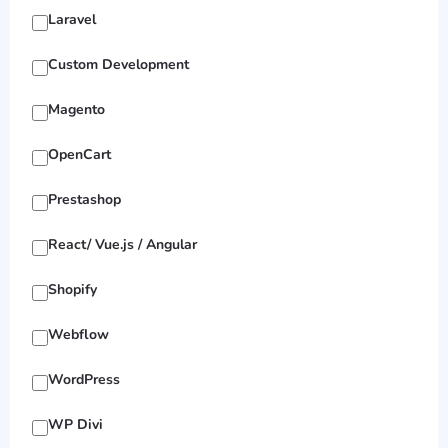
Laravel
Custom Development
Magento
OpenCart
Prestashop
React/ Vue.js / Angular
Shopify
Webflow
WordPress
WP Divi