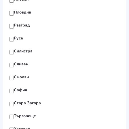
Пловдив
Разград
Русе
Силистра
Сливен
Смолян
София
Стара Загора
Търговище
Хасково