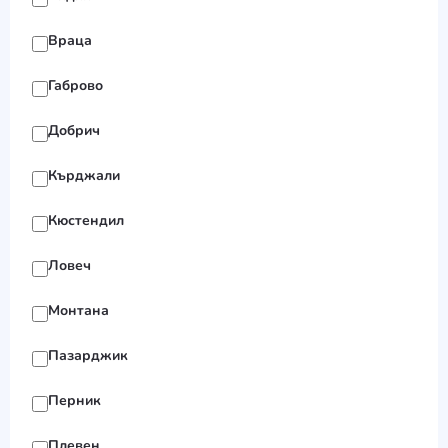
Враца
Габрово
Добрич
Кърджали
Кюстендил
Ловеч
Монтана
Пазарджик
Перник
Плевен