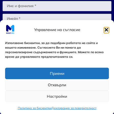
Управление на съгласие
С натискането на бутона “Изпрати”, потвърждавам че съм
запознат и се съгласявам с
Политиката за поверителност
на
MAX1.BG.
Използваме бисквитки, за да подобрим работата на сайта и
вашето изживяване. Съгласието Ви ни помага да
Изпрати
персонализираме съдържанието и функциите. Можете по всяко
време да управлявате предпочитанията си.
Приеми
Copyrights © 2019 – 2026 Max1.bg. Всички права са запазени.
Отхвърли
Общи условия
Настройки
Политика за бисквитките
Политика за бисквитки
Декларация за поверителност